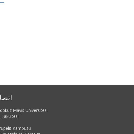
اتصا
dokuz Mayıs Üniversitesi
 Fakültesi
rupelit Kampüsü