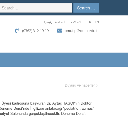
Search …
الصفحة الرئيسية
اتصالات
TR
EN
(0362) 312 19 19
omutip@omu.edu.tr
Duyuru ve haberler
im Üyesi kadrosuna başvuran Dr. Aytaç TAŞÇI'nın Doktor
Deneme Dersi''nde İngilizce anlatacağı ''pediatric traumas"
riyet Salonunda gerçekleştirecektir. Deneme Dersi;