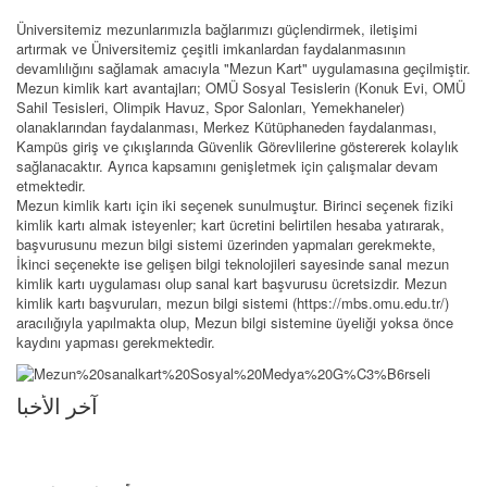
Üniversitemiz mezunlarımızla bağlarımızı güçlendirmek, iletişimi
artırmak ve Üniversitemiz çeşitli imkanlardan faydalanmasının
devamlılığını sağlamak amacıyla "Mezun Kart" uygulamasına geçilmiştir.
Mezun kimlik kart avantajları; OMÜ Sosyal Tesislerin (Konuk Evi, OMÜ
Sahil Tesisleri, Olimpik Havuz, Spor Salonları, Yemekhaneler)
olanaklarından faydalanması, Merkez Kütüphaneden faydalanması,
Kampüs giriş ve çıkışlarında Güvenlik Görevlilerine göstererek kolaylık
sağlanacaktır. Ayrıca kapsamını genişletmek için çalışmalar devam
etmektedir.
Mezun kimlik kartı için iki seçenek sunulmuştur. Birinci seçenek fiziki
kimlik kartı almak isteyenler; kart ücretini belirtilen hesaba yatırarak,
başvurusunu mezun bilgi sistemi üzerinden yapmaları gerekmekte,
İkinci seçenekte ise gelişen bilgi teknolojileri sayesinde sanal mezun
kimlik kartı uygulaması olup sanal kart başvurusu ücretsizdir. Mezun
kimlik kartı başvuruları, mezun bilgi sistemi (https://mbs.omu.edu.tr/)
aracılığıyla yapılmakta olup, Mezun bilgi sistemine üyeliği yoksa önce
kaydını yapması gerekmektedir.
آخر الأخبا