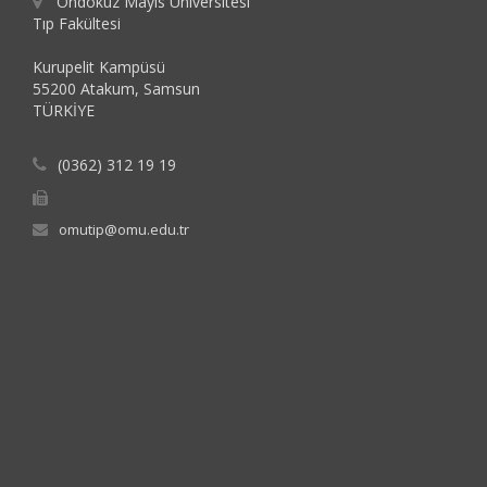
Ondokuz Mayıs Üniversitesi
Tıp Fakültesi
Kurupelit Kampüsü
55200 Atakum, Samsun
TÜRKİYE
(0362) 312 19 19
omutip@omu.edu.tr