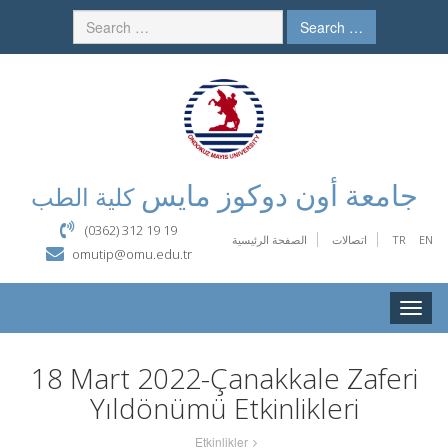
Search …
جامعة أون دوكوز مايس
كلية الطب
(0362) 312 19 19
الصفحة الرئيسية
اتصالات
TR
EN
omutip@omu.edu.tr
Toggle
naviga
18 Mart 2022-Çanakkale Zaferi
Yıldönümü Etkinlikleri
Etkinlikler