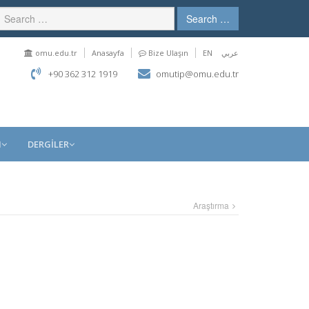
Search …
omu.edu.tr
Anasayfa
Bize Ulaşın
EN
عربي
+90 362 312 1919
omutip@omu.edu.tr
M
DERGİLER
Araştırma