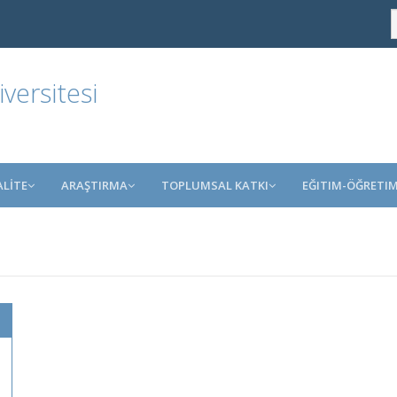
ersitesi
ALİTE
ARAŞTIRMA
TOPLUMSAL KATKI
EĞITIM-ÖĞRETI