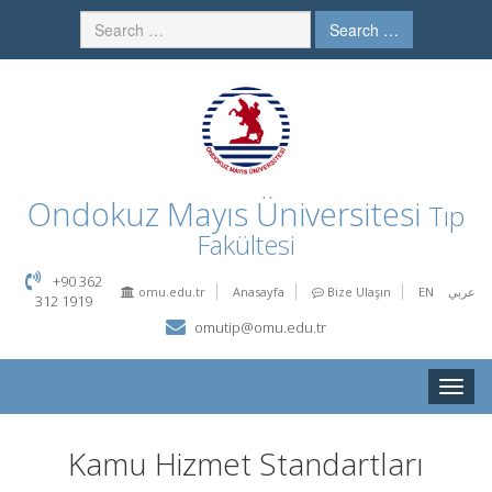
Search …
Ondokuz Mayıs Üniversitesi
Tıp
Fakültesi
+90 362
omu.edu.tr
Anasayfa
Bize Ulaşın
EN
عربي
312 1919
omutip@omu.edu.tr
Toggle
naviga
Kamu Hizmet Standartları