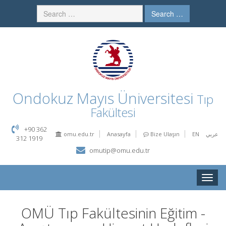
Search …
Ondokuz Mayıs Üniversitesi
Tıp
Fakültesi
+90 362
omu.edu.tr
Anasayfa
Bize Ulaşın
EN
عربي
312 1919
omutip@omu.edu.tr
Toggle
naviga
OMÜ Tıp Fakültesinin Eğitim -