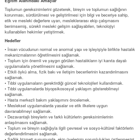
Eğitim Alanındaki Amaçlar
Toplumun gereksinimlerini gözeterek, bireyin ve toplumun sağlığının
korunması, sürdürülmesi ve geliştirilmesi için bilgi ve beceriye sahip,
etik ve mesleki değerlere uyan, mesleklerarası ekip çalışmasını
benimsemiş, sürekli mesleki gelişim sağlayabilen, teknolojiyi
kullanabilen hekimler yetiştirmek.
Hedefler
• İnsan vücudunun normal ve anormal yapı ve işleyişiyle birlikte hastalık
mekanizmalarının öğretilmesini sağlamak.
• Toplum için önemli ve yaygın görülen hastalıkların iyi kanıta dayalı
uygulamalarla yönetilmesini sağlamak.
• Etkili öykü alma, fizik bakı ve iletişim becerilerinin kazandırılmasını
sağlamak.
• Tıbbi uygulamaların gerektirdiği güncel teknolojileri kullandırmak.
• Tıbbi uygulamalarda biyopsikososyal yaklaşım gösterebilmeyi
sağlamak.
• Hasta merkezli bakım yaklaşımını öncelemek.
• Mesleksel uygulamalarda yasalar ve etik ilkelere uygun
davranabilmeyi sağlamak.
• Dezavantajlı bireylerin ve farklı kültürlerin gereksinimlerinin
anlaşılmasını sağlamak.
• Toplum ve bireyin sağlığıyla ilgili çevresel ve sosyo-kültürel faktörlerin
değerlendirilmesini sağlamak.
• Sağlık hizmeti sunumunda, ekip üyelerinin sorumlulukları üstlenmesini