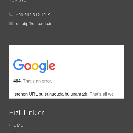
+90 362 312 1919
omutip@omu.edu.tr
Hızlı Linkler
OMU