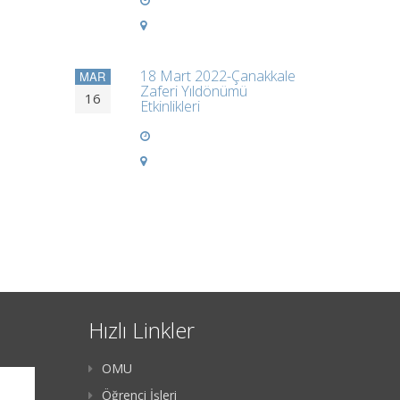
18 Mart 2022-Çanakkale
MAR
Zaferi Yıldönümü
16
Etkinlikleri
Hızlı Linkler
OMU
Öğrenci İşleri