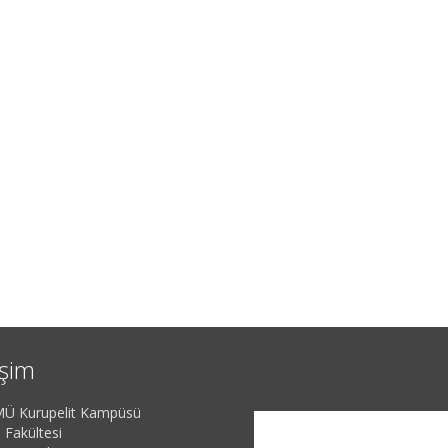
işim
Ü Kurupelit Kampüsü
 Fakültesi