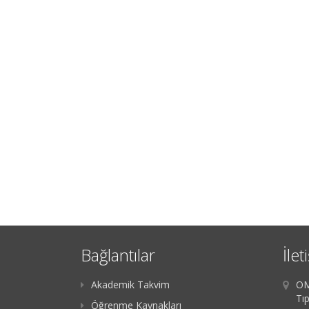
Bağlantılar
İlet
Akademik Takvim
OM
Tıp
Öğrenme Kaynakları