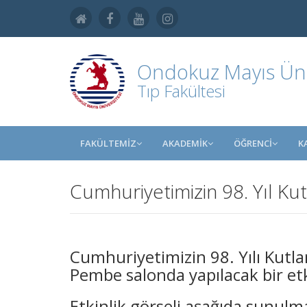
Ondokuz Mayıs Üniv
Tıp Fakültesi
FAKÜLTEMİZ
AKADEMİK
ÖĞRENCİ
K
Cumhuriyetimizin 98. Yıl Kut
Cumhuriyetimizin 98. Yılı Kutla
Pembe salonda yapılacak bir etki
Etkinlik görseli aşağıda sunulm