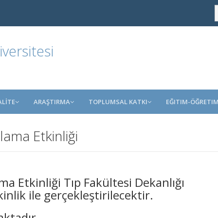
ersitesi
ALİTE
ARAŞTIRMA
TOPLUMSAL KATKI
EĞITIM-ÖĞRETI
lama Etkinliği
ma Etkinliği Tıp Fakültesi Dekanlığı
nlik ile gerçekleştirilecektir.
aktadır.