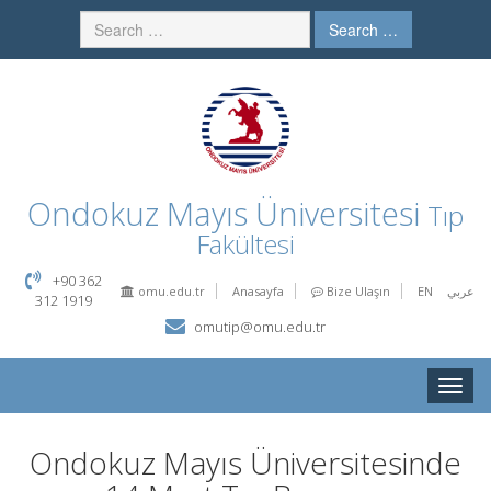
Search …
Ondokuz Mayıs Üniversitesi
Tıp
Fakültesi
+90 362
omu.edu.tr
Anasayfa
Bize Ulaşın
EN
عربي
312 1919
omutip@omu.edu.tr
Toggle
naviga
Ondokuz Mayıs Üniversitesinde