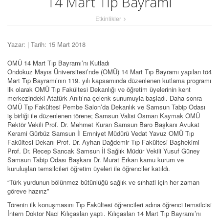
14 Mart Tıp Bayramı
Etkinlikler
Yazar:
| Tarih: 15 Mart 2018
OMÜ 14 Mart Tıp Bayramı’nı Kutladı
Ondokuz Mayıs Üniversitesi’nde (OMÜ) 14 Mart Tıp Bayramı yapılan tö4
Mart Tıp Bayramı’nın 119. yılı kapsamında düzenlenen kutlama programı
ilk olarak OMÜ Tıp Fakültesi Dekanlığı ve öğretim üyelerinin kent
merkezindeki Atatürk Anıtı’na çelenk sunumuyla başladı. Daha sonra
OMÜ Tıp Fakültesi Pembe Salon’da Dekanlık ve Samsun Tabip Odası
iş birliği ile düzenlenen törene; Samsun Valisi Osman Kaymak OMÜ
Rektör Vekili Prof. Dr. Mehmet Kuran Samsun Baro Başkanı Avukat
Kerami Gürbüz Samsun İl Emniyet Müdürü Vedat Yavuz OMÜ Tıp
Fakültesi Dekanı Prof. Dr. Ayhan Dağdemir Tıp Fakültesi Başhekimi
Prof. Dr. Recep Sancak Samsun İl Sağlık Müdür Vekili Yusuf Güney
Samsun Tabip Odası Başkanı Dr. Murat Erkan kamu kurum ve
kuruluşları temsilcileri öğretim üyeleri ile öğrenciler katıldı.
“Türk yurdunun bölünmez bütünlüğü sağlık ve sıhhati için her zaman
göreve hazırız”
Törenin ilk konuşmasını Tıp Fakültesi öğrencileri adına öğrenci temsilcisi
İntern Doktor Naci Kılıçaslan yaptı. Kılıçaslan 14 Mart Tıp Bayramı’nı