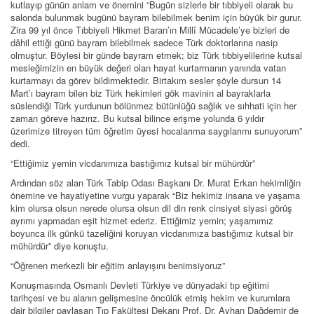
kutlayıp günün anlam ve önemini “Bugün sizlerle bir tıbbiyeli olarak bu
salonda bulunmak bugünü bayram bilebilmek benim için büyük bir gurur.
Zira 99 yıl önce Tıbbiyeli Hikmet Baran’ın Millî Mücadele’ye bizleri de
dâhil ettiği günü bayram bilebilmek sadece Türk doktorlarına nasip
olmuştur. Böylesi bir günde bayram etmek; biz Türk tıbbiyelilerine kutsal
mesleğimizin en büyük değeri olan hayat kurtarmanın yanında vatan
kurtarmayı da görev bildirmektedir. Birtakım sesler şöyle dursun 14
Mart’ı bayram bilen biz Türk hekimleri gök mavinin al bayraklarla
süslendiği Türk yurdunun bölünmez bütünlüğü sağlık ve sıhhati için her
zaman göreve hazırız. Bu kutsal bilince erişme yolunda 6 yıldır
üzerimize titreyen tüm öğretim üyesi hocalarıma saygılarımı sunuyorum”
dedi.
“Ettiğimiz yemin vicdanımıza bastığımız kutsal bir mühürdür”
Ardından söz alan Türk Tabip Odası Başkanı Dr. Murat Erkan hekimliğin
önemine ve hayatiyetine vurgu yaparak “Biz hekimiz insana ve yaşama
kim olursa olsun nerede olursa olsun dil din renk cinsiyet siyasi görüş
ayrımı yapmadan eşit hizmet ederiz. Ettiğimiz yemin; yaşamımız
boyunca ilk günkü tazeliğini koruyan vicdanımıza bastığımız kutsal bir
mühürdür” diye konuştu.
“Öğrenen merkezli bir eğitim anlayışını benimsiyoruz”
Konuşmasında Osmanlı Devleti Türkiye ve dünyadaki tıp eğitimi
tarihçesi ve bu alanın gelişmesine öncülük etmiş hekim ve kurumlara
dair bilgiler paylaşan Tıp Fakültesi Dekanı Prof. Dr. Ayhan Dağdemir de