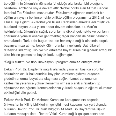
tıp eğitiminin ülkemizin dünyada iyi olduğu alanlardan biri olduğunu
belirterek sözlerine şöyle devam etti: “Nobel ödülü alan Mithat Sancar
İstanbul Tıp Fakültesi mezunudur. Fakültemiz öğrenen merkezli bir
eğitim anlayışını benimsemekle birlikte eğitim programımız 2012 yılında
Ulusal Tıp Eğitimi Akreditasyon Kurulu tarafından akredite edilmiştir ve
bu akreditasyon 2024 yılına kadar devam edecektir. 14 Mart’ta
hekimlerimiz ülkemizin sağlık sorunlarına dikkat çekmekte ve bunların
çözümüne yönelik öneriler getirmekte; diğer yandan da özlük haklarını
aramaktadır. Türk tıbbı bugün 141 bin hekimiyle sağlık alanında birçok
başarıya imza atmış; bebek ölüm oranlarını gelişmiş Batı ülkeleri
düzeyine indirmiş; Türkiye’nin ortalama hayat süresinin giderek arttığı bir
ülke hâline gelmesine büyük katkı sağlamıştır.”
“Sağlık turizmi ve tıbbi inovasyonu programlarımıza entegre ettik”
Dekan Prof. Dr. Dağdemir sağlık alanında yaşanan başlıca sorunları;
hekimlerin özlük haklarındaki kayıplar ücretlerin giderek düşmesi
şiddetin anormal boyutlara ulaşması sağlık hizmet sunumunun
kalitesinin yeterince yükseltilememiş olması olarak sıralarken tıp
eğitiminde ise öğrenci kontenjanlarının yüksek oluşunun eğitimi olumsuz
etkilediğini dile getirdi.
Rektör Vekili Prof. Dr Mehmet Kuran ise konuşmasının başında
üniversitenin ikili iş birliklerinin geliştirilmesi kapsamında yurt dışında
bulunan Rektör Prof. Dr. Sait Bilgiç’in 14 Mart Tıp Bayramı’na ilişkin
kutlama mesajını iletti. Rektör Vekili Kuran sağlık çalışanlarının son