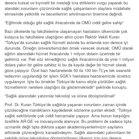
derece kutsal ve kıymetli bir mesleği icra ettiklerini vurgu yaparak bu
alandaki sorunların çözümünde sağlık çalışanlarının olaylara müdahale
etmesinde yetkinlik ve becerilerinin artırılmasının önemine değindi.
“Eğitimde olduğu gibi sağlık ihracatında da OMÜ ciddi gelire sahip”
Bazı ülkelerde tıp fakültelerine ulaşamayan hastaların ülkemizde çok
kolayca bu fakültelere ulaştığının altını çizen Rektör Vekili Kuran
“Türkiye’de sunulan sağlık hizmeti aslında bu anlamda son derece iyi
durumda. Örneğin üniversitemizden örnek verecek olursak; OMÜ olarak
eğitim alanındaki hizmet ihracatında 1 milyon doların üzerinde bir
gelirimiz var. Pek söz etmediğimiz sağlık ihracatımızda da yine 1 milyon
dolara yakın bir gelire sahibiz ki bu da kayda değer bir hizmet olarak
göze çarpıyor. Özel bazı hastanelerde 50 ila 100 bin TL’ye tek seanslık
tedavinin uygulandığı bir işlem SGK’lı hastalara hastanemizde ücretsiz
uygulanıyor. İşte bu örnekler Türkiye’de kamu eliyle yürütülen sağlık
hizmetlerinin nerelere ulaştığını da göstermektedir” şeklinde konuştu.
“Sağlık alanındaki yatırımlar teknoloji ve ürüne dönüştürülmeli”
Prof. Dr. Kuran Türkiye’de sağlıkta yaşanan sorunların zaman içinde
çözüleceğine inandıklarını kaydederek sözlerine şunları ekledi: “Türkiye
sağlık sektöründe çok ciddi harcamalar yapıyor. Ama bunun karşılığını
özellikle AR-GE ve inovasyonda alamıyor. Bu problemi de sadece tıpta
uzmanlık değil tıpta doktora yapan akademisyenlerimizin sayılarını
arttırarak çözeceğimiz kanaatindeyim. Sağlık alanındaki yatırımların bir
şekilde ürüne teknolojiye dönüştürülmesi ülkemiz için son derece