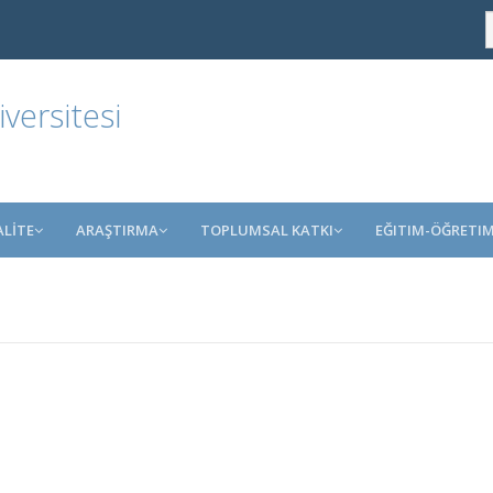
ersitesi
ALİTE
ARAŞTIRMA
TOPLUMSAL KATKI
EĞITIM-ÖĞRETI