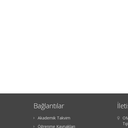
Bağlantılar
İlet
Akademik Takvim
OM
Tıp
Öğrenme Kaynakları