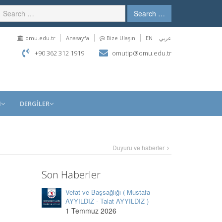
Search …
omu.edu.tr
Anasayfa
Bize Ulaşın
EN
عربي
+90 362 312 1919
omutip@omu.edu.tr
M
DERGİLER
Duyuru ve haberler
Son Haberler
Vefat ve Başsağlığı ( Mustafa
AYYILDIZ - Talat AYYILDIZ )
1 Temmuz 2026