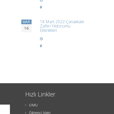
18 Mart 2022-Çanakkale
MAR
Zaferi Yıldönümü
16
Etkinlikleri
Hızlı Linkler
OMU
Öğrenci İşleri