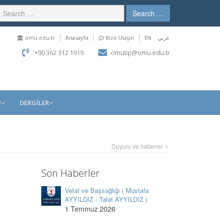
Search …
omu.edu.tr
Anasayfa
Bize Ulaşın
EN
عربي
+90 362 312 1919
omutip@omu.edu.tr
M
DERGİLER
Duyuru ve haberler
Son Haberler
Vefat ve Başsağlığı ( Mustafa
AYYILDIZ - Talat AYYILDIZ )
1 Temmuz 2026