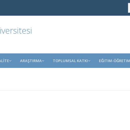
ersitesi
ALİTE
ARAŞTIRMA
TOPLUMSAL KATKI
EĞITIM-ÖĞRETI