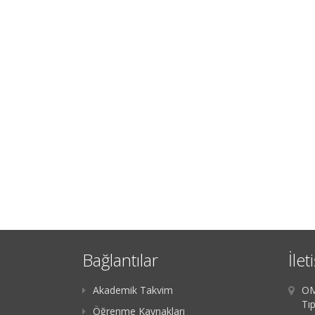
Bağlantılar
İlet
Akademik Takvim
OM
Tıp
Öğrenme Kaynakları