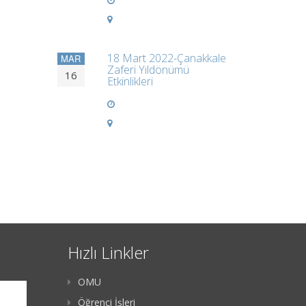
18 Mart 2022-Çanakkale
MAR
Zaferi Yıldönümü
16
Etkinlikleri
Hızlı Linkler
OMU
Öğrenci İşleri