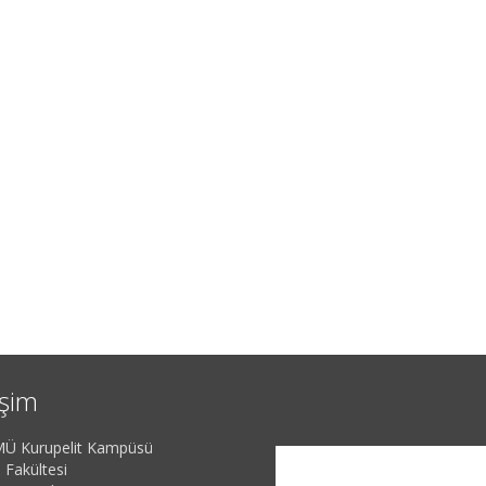
işim
Ü Kurupelit Kampüsü
 Fakültesi