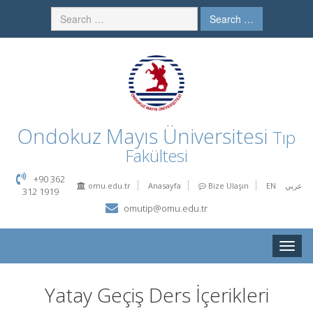
Search …
Ondokuz Mayıs Üniversitesi
Tıp
Fakültesi
+90 362
omu.edu.tr
Anasayfa
Bize Ulaşın
EN
عربي
312 1919
omutip@omu.edu.tr
Toggle
naviga
Yatay Geçiş Ders İçerikleri