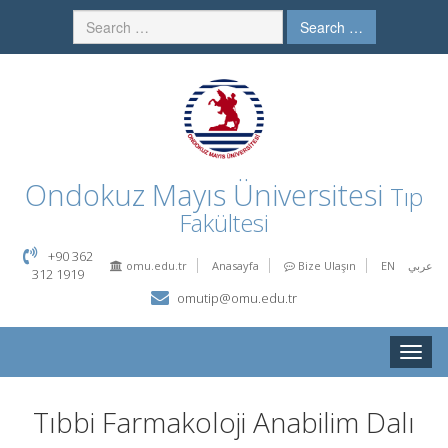
Search …
Ondokuz Mayıs Üniversitesi
Tıp
Fakültesi
+90 362
omu.edu.tr
Anasayfa
Bize Ulaşın
EN
عربي
312 1919
omutip@omu.edu.tr
Toggle
naviga
Tıbbi Farmakoloji Anabilim Dalı