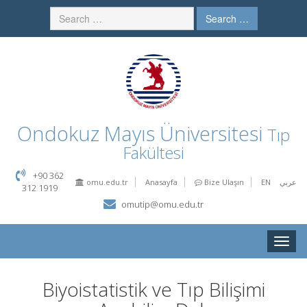
Search …
Ondokuz Mayıs Üniversitesi
Tıp
Fakültesi
+90 362
omu.edu.tr
Anasayfa
Bize Ulaşın
EN
عربي
312 1919
omutip@omu.edu.tr
Toggle
naviga
Biyoistatistik ve Tıp Bilişimi