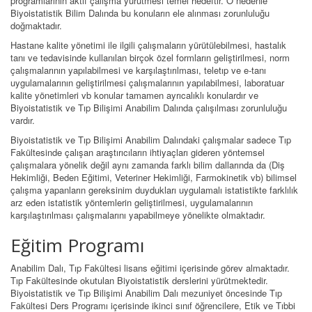
programlarının aktif çalışma yürütmesi temel hedeftir. O nedenle
Biyoistatistik Bilim Dalında bu konuların ele alınması zorunluluğu
doğmaktadır.
Hastane kalite yönetimi ile ilgili çalışmaların yürütülebilmesi, hastalık
tanı ve tedavisinde kullanılan birçok özel formların geliştirilmesi, norm
çalışmalarının yapılabilmesi ve karşılaştırılması, teletıp ve e-tanı
uygulamalarının geliştirilmesi çalışmalarının yapılabilmesi, laboratuar
kalite yönetimleri vb konular tamamen ayrıcalıklı konulardır ve
Biyoistatistik ve Tıp Bilişimi Anabilim Dalında çalışılması zorunluluğu
vardır.
Biyoistatistik ve Tıp Bilişimi Anabilim Dalındaki çalışmalar sadece Tıp
Fakültesinde çalışan araştırıcıların ihtiyaçları gideren yöntemsel
çalışmalara yönelik değil aynı zamanda farklı bilim dallarında da (Diş
Hekimliği, Beden Eğitimi, Veteriner Hekimliği, Farmokinetik vb) bilimsel
çalışma yapanların gereksinim duydukları uygulamalı istatistikte farklılık
arz eden istatistik yöntemlerin geliştirilmesi, uygulamalarının
karşılaştırılması çalışmalarını yapabilmeye yönelikte olmaktadır.
Eğitim Programı
Anabilim Dalı, Tıp Fakültesi lisans eğitimi içerisinde görev almaktadır.
Tıp Fakültesinde okutulan Biyoistatistik derslerini yürütmektedir.
Biyoistatistik ve Tıp Bilişimi Anabilim Dalı mezuniyet öncesinde Tıp
Fakültesi Ders Programı içerisinde ikinci sınıf öğrencilere, Etik ve Tıbbi