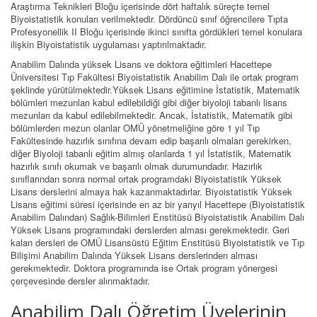
Araştırma Teknikleri Bloğu içerisinde dört haftalık süreçte temel
Biyoistatistik konuları verilmektedir. Dördüncü sınıf öğrencilere Tıpta
Profesyonellik II Bloğu içerisinde ikinci sınıfta gördükleri temel konulara
ilişkin Biyoistatistik uygulaması yaptırılmaktadır.
Anabilim Dalında yüksek Lisans ve doktora eğitimleri Hacettepe
Üniversitesi Tıp Fakültesi Biyoistatistik Anabilim Dalı ile ortak program
şeklinde yürütülmektedir.Yüksek Lisans eğitimine İstatistik, Matematik
bölümleri mezunları kabul edilebildiği gibi diğer biyoloji tabanlı lisans
mezunları da kabul edilebilmektedir. Ancak, İstatistik, Matematik gibi
bölümlerden mezun olanlar OMÜ yönetmeliğine göre 1 yıl Tıp
Fakültesinde hazırlık sınıfına devam edip başarılı olmaları gerekirken,
diğer Biyoloji tabanlı eğitim almış olanlarda 1 yıl İstatistik, Matematik
hazırlık sınıfı okumak ve başarılı olmak durumundadır. Hazırlık
sınıflarından sonra normal ortak programdaki Biyoistatistik Yüksek
Lisans derslerini almaya hak kazanmaktadırlar. Biyoistatistik Yüksek
Lisans eğitimi süresi içerisinde en az bir yarıyıl Hacettepe (Biyoistatistik
Anabilim Dalından) Sağlık-Bilimleri Enstitüsü Biyoistatistik Anabilim Dalı
Yüksek Lisans programındaki derslerden alması gerekmektedir. Geri
kalan dersleri de OMÜ Lisansüstü Eğitim Enstitüsü Biyoistatistik ve Tıp
Bilişimi Anabilim Dalında Yüksek Lisans derslerinden alması
gerekmektedir. Doktora programında ise Ortak program yönergesi
çerçevesinde dersler alınmaktadır.
Anabilim Dalı Öğretim Üyelerinin