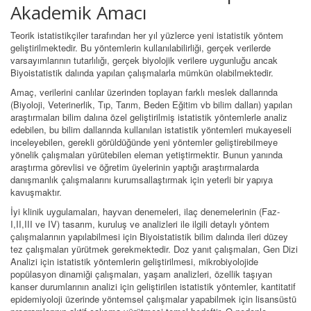
Akademik Amacı
Teorik istatistikçiler tarafından her yıl yüzlerce yeni istatistik yöntem
geliştirilmektedir. Bu yöntemlerin kullanılabilirliği, gerçek verilerde
varsayımlarının tutarlılığı, gerçek biyolojik verilere uygunluğu ancak
Biyoistatistik dalında yapılan çalışmalarla mümkün olabilmektedir.
Amaç, verilerini canlılar üzerinden toplayan farklı meslek dallarında
(Biyoloji, Veterinerlik, Tıp, Tarım, Beden Eğitim vb bilim dalları) yapılan
araştırmaları bilim dalına özel geliştirilmiş istatistik yöntemlerle analiz
edebilen, bu bilim dallarında kullanılan istatistik yöntemleri mukayeseli
inceleyebilen, gerekli görüldüğünde yeni yöntemler geliştirebilmeye
yönelik çalışmaları yürütebilen eleman yetiştirmektir. Bunun yanında
araştırma görevlisi ve öğretim üyelerinin yaptığı araştırmalarda
danışmanlık çalışmalarını kurumsallaştırmak için yeterli bir yapıya
kavuşmaktır.
İyi klinik uygulamaları, hayvan denemeleri, ilaç denemelerinin (Faz-
I,II,III ve IV) tasarım, kuruluş ve analizleri ile ilgili detaylı yöntem
çalışmalarının yapılabilmesi için Biyoistatistik bilim dalında ileri düzey
tez çalışmaları yürütmek gerekmektedir. Doz yanıt çalışmaları, Gen Dizi
Analizi için istatistik yöntemlerin geliştirilmesi, mikrobiyolojide
popülasyon dinamiği çalışmaları, yaşam analizleri, özellik taşıyan
kanser durumlarının analizi için geliştirilen istatistik yöntemler, kantitatif
epidemiyoloji üzerinde yöntemsel çalışmalar yapabilmek için lisansüstü