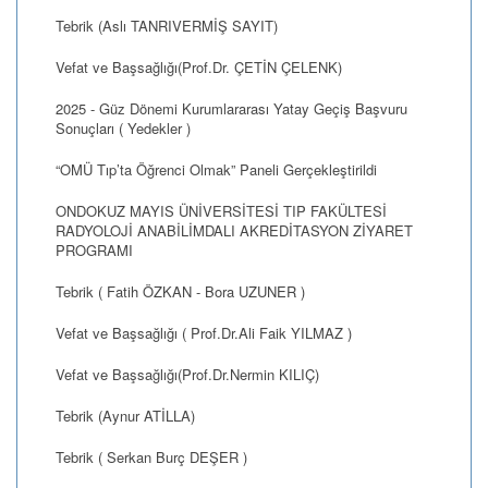
Tebrik (Aslı TANRIVERMİŞ SAYIT)
Vefat ve Başsağlığı(Prof.Dr. ÇETİN ÇELENK)
2025 - Güz Dönemi Kurumlararası Yatay Geçiş Başvuru
Sonuçları ( Yedekler )
“OMÜ Tıp’ta Öğrenci Olmak” Paneli Gerçekleştirildi
ONDOKUZ MAYIS ÜNİVERSİTESİ TIP FAKÜLTESİ
RADYOLOJİ ANABİLİMDALI AKREDİTASYON ZİYARET
PROGRAMI
Tebrik ( Fatih ÖZKAN - Bora UZUNER )
Vefat ve Başsağlığı ( Prof.Dr.Ali Faik YILMAZ )
Vefat ve Başsağlığı(Prof.Dr.Nermin KILIÇ)
Tebrik (Aynur ATİLLA)
Tebrik ( Serkan Burç DEŞER )