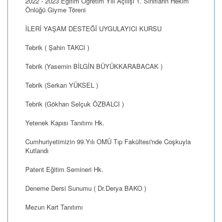
2022 - 2023 Eğitim Öğretim Yılı Açılışı 1. Sınıfların Hekim
Önlüğü Giyme Töreni
İLERİ YAŞAM DESTEĞİ UYGULAYICI KURSU
Tebrik ( Şahin TAKCI )
Tebrik (Yasemin BİLGİN BÜYÜKKARABACAK )
Tebrik (Serkan YÜKSEL )
Tebrik (Gökhan Selçuk ÖZBALCI )
Yetenek Kapısı Tanıtımı Hk.
Cumhuriyetimizin 99.Yılı OMÜ Tıp Fakültesi'nde Coşkuyla
Kutlandı
Patent Eğitim Semineri Hk.
Deneme Dersi Sunumu ( Dr.Derya BAKO )
Mezun Kart Tanıtımı