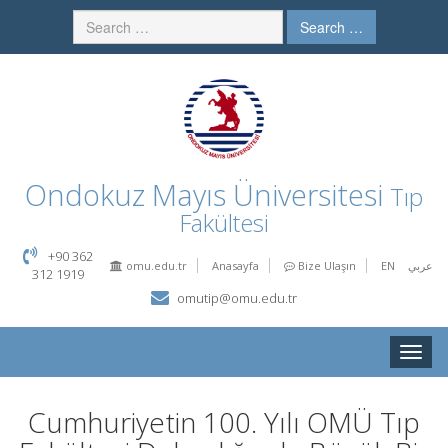
Search …
Ondokuz Mayıs Üniversitesi
Tıp
Fakültesi
+90 362
omu.edu.tr
Anasayfa
Bize Ulaşın
EN
عربي
312 1919
omutip@omu.edu.tr
Toggle
naviga
Cumhuriyetin 100. Yılı OMÜ Tıp