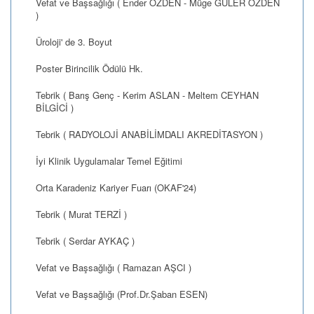
Vefat ve Başsağlığı ( Ender ÖZDEN - Müge GÜLER ÖZDEN
)
Üroloji' de 3. Boyut
Poster Birincilik Ödülü Hk.
Tebrik ( Barış Genç - Kerim ASLAN - Meltem CEYHAN
BİLGİCİ )
Tebrik ( RADYOLOJİ ANABİLİMDALI AKREDİTASYON )
İyi Klinik Uygulamalar Temel Eğitimi
Orta Karadeniz Kariyer Fuarı (OKAF'24)
Tebrik ( Murat TERZİ )
Tebrik ( Serdar AYKAÇ )
Vefat ve Başsağlığı ( Ramazan AŞCI )
Vefat ve Başsağlığı (Prof.Dr.Şaban ESEN)