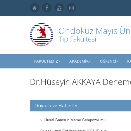
Ondokuz Mayıs Üniv
Tıp Fakültesi
FAKÜLTEMİZ
AKADEMİK
ÖĞRENCİ
K
Dr.Hüseyin AKKAYA Denem
Duyuru ve Haberler
2.Ulusal Samsun Meme Sempozyumu
Güncel Viral Enfeksiyonlar (COVID-19)”