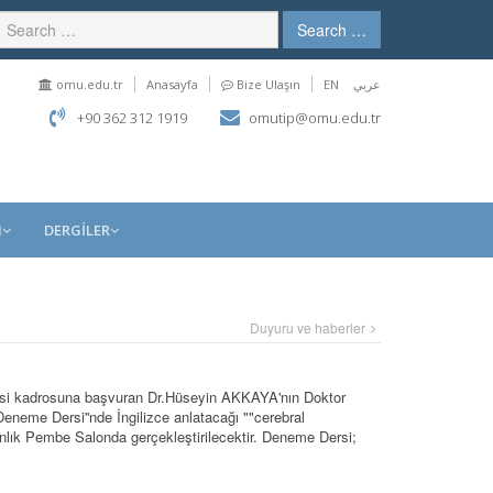
Search …
omu.edu.tr
Anasayfa
Bize Ulaşın
EN
عربي
+90 362 312 1919
omutip@omu.edu.tr
M
DERGİLER
Duyuru ve haberler
yesi kadrosuna başvuran Dr.Hüseyin AKKAYA'nın Doktor
Deneme Dersi''nde İngilizce anlatacağı ""cerebral
lık Pembe Salonda gerçekleştirilecektir. Deneme Dersi;