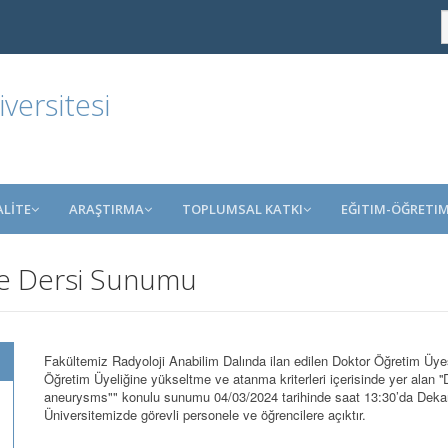
ersitesi
ALİTE
ARAŞTIRMA
TOPLUMSAL KATKI
EĞITIM-ÖĞRETI
e Dersi Sunumu
Fakültemiz Radyoloji Anabilim Dalında ilan edilen Doktor Öğretim Ü
Öğretim Üyeliğine yükseltme ve atanma kriterleri içerisinde yer alan ''
aneurysms"" konulu sunumu 04/03/2024 tarihinde saat 13:30’da Dekan
Üniversitemizde görevli personele ve öğrencilere açıktır.