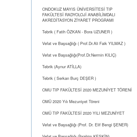
ONDOKUZ MAYIS ÜNİVERSİTESİ TIP
FAKÜLTESİ RADYOLOJİ ANABİLİMDALI
AKREDİTASYON ZİYARET PROGRAMI
Tebrik ( Fatih ÖZKAN - Bora UZUNER )
Vefat ve Başsağlığı ( Prof.Dr.Ali Faik YILMAZ )
Vefat ve Başsağlığı(Prof.Dr.Nermin KILIÇ)
Tebrik (Aynur ATİLLA)
Tebrik ( Serkan Burç DEŞER )
OMU TIP FAKÜLTESİ 2020 MEZUNİYET TÖRENİ
OMÜ 2020 Yılı Mezuniyet Töreni
OMÜ TIP FAKÜLTESİ 2020 YILI MEZUNİYET
Vefat ve Başsağlığı (Prof. Dr. Elif Bengi ŞENER)
Vefat ve Başsağlığı (İbrahim KESKİN)