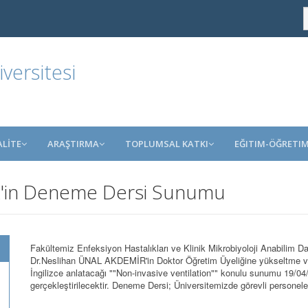
ersitesi
ALİTE
ARAŞTIRMA
TOPLUMSAL KATKI
EĞITIM-ÖĞRETI
'in Deneme Dersi Sunumu
Fakültemiz Enfeksiyon Hastalıkları ve Klinik Mikrobiyoloji Anabilim 
Dr.Neslihan ÜNAL AKDEMİR'in Doktor Öğretim Üyeliğine yükseltme ve a
İngilizce anlatacağı ""Non-invasive ventilation"" konulu sunumu 19/0
gerçekleştirilecektir. Deneme Dersi; Üniversitemizde görevli personele 