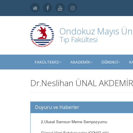
Ondokuz Mayıs Üniv
Tıp Fakültesi
FAKÜLTEMİZ
AKADEMİK
ÖĞRENCİ
K
Dr.Neslihan ÜNAL AKDEMİR
Duyuru ve Haberler
2.Ulusal Samsun Meme Sempozyumu
Güncel Viral Enfeksiyonlar (COVID-19)”