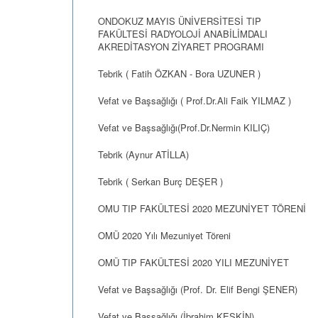
ONDOKUZ MAYIS ÜNİVERSİTESİ TIP
FAKÜLTESİ RADYOLOJİ ANABİLİMDALI
AKREDİTASYON ZİYARET PROGRAMI
Tebrik ( Fatih ÖZKAN - Bora UZUNER )
Vefat ve Başsağlığı ( Prof.Dr.Ali Faik YILMAZ )
Vefat ve Başsağlığı(Prof.Dr.Nermin KILIÇ)
Tebrik (Aynur ATİLLA)
Tebrik ( Serkan Burç DEŞER )
OMU TIP FAKÜLTESİ 2020 MEZUNİYET TÖRENİ
OMÜ 2020 Yılı Mezuniyet Töreni
OMÜ TIP FAKÜLTESİ 2020 YILI MEZUNİYET
Vefat ve Başsağlığı (Prof. Dr. Elif Bengi ŞENER)
Vefat ve Başsağlığı (İbrahim KESKİN)