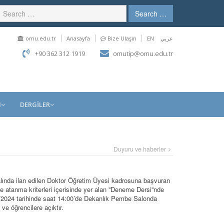
Search …
omu.edu.tr
Anasayfa
Bize Ulaşın
EN
عربي
+90 362 312 1919
omutip@omu.edu.tr
M
DERGİLER
Duyuru ve haberler
Dalında ilan edilen Doktor Öğretim Üyesi kadrosuna başvuran
tanma kriterleri içerisinde yer alan ''Deneme Dersi''nde
4/2024 tarihinde saat 14:00’de Dekanlık Pembe Salonda
ve öğrencilere açıktır.