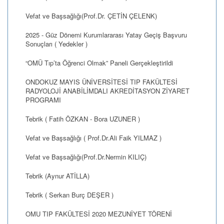
Vefat ve Başsağlığı(Prof.Dr. ÇETİN ÇELENK)
2025 - Güz Dönemi Kurumlararası Yatay Geçiş Başvuru
Sonuçları ( Yedekler )
“OMÜ Tıp’ta Öğrenci Olmak” Paneli Gerçekleştirildi
ONDOKUZ MAYIS ÜNİVERSİTESİ TIP FAKÜLTESİ
RADYOLOJİ ANABİLİMDALI AKREDİTASYON ZİYARET
PROGRAMI
Tebrik ( Fatih ÖZKAN - Bora UZUNER )
Vefat ve Başsağlığı ( Prof.Dr.Ali Faik YILMAZ )
Vefat ve Başsağlığı(Prof.Dr.Nermin KILIÇ)
Tebrik (Aynur ATİLLA)
Tebrik ( Serkan Burç DEŞER )
OMU TIP FAKÜLTESİ 2020 MEZUNİYET TÖRENİ