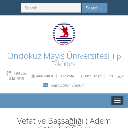
Search …
Ondokuz Mayıs Üniversitesi
Tıp
Fakültesi
+90 362
omu.edu.tr
Anasayfa
Bize Ulaşın
EN
عربي
312 1919
omutip@omu.edu.tr
Toggle
naviga
Vefat ve Başsağlığı ( Adem