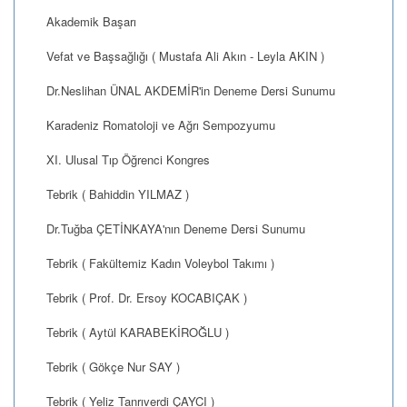
Akademik Başarı
Vefat ve Başsağlığı ( Mustafa Ali Akın - Leyla AKIN )
Dr.Neslihan ÜNAL AKDEMİR'in Deneme Dersi Sunumu
Karadeniz Romatoloji ve Ağrı Sempozyumu
XI. Ulusal Tıp Öğrenci Kongres
Tebrik ( Bahiddin YILMAZ )
Dr.Tuğba ÇETİNKAYA'nın Deneme Dersi Sunumu
Tebrik ( Fakültemiz Kadın Voleybol Takımı )
Tebrik ( Prof. Dr. Ersoy KOCABIÇAK )
Tebrik ( Aytül KARABEKİROĞLU )
Tebrik ( Gökçe Nur SAY )
Tebrik ( Yeliz Tanrıverdi ÇAYCI )