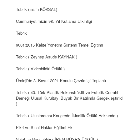
Tebrik (Ersin KÖKSAL)
Cumhuriyetimizin 98. Yıl Kutlama Etkinliği
Tebrik
9001:2015 Kalite Yönetim Sistemi Temel Eğitimi
Tebrik ( Zeynep Asude KAYNAK )
Tebrik ( Videobildiri Ödülü )
Üroloji'de 3. Boyut 2021 Konulu Çevrimiçi Toplantı
Tebrik ( 43. Türk Plastik Rekonstrüktif ve Estetik Cerrahi
Derneği Ulusal Kurultayı Büyük Bir Katılımla Gerçekleştirildi
)
Tebrik ( Uluslararası Kongrede İkincilik Ödülü Hakkında )
Fikri ve Sınai Haklar Eğitimi Hk
Vefat ve Başsağlığı ( İREM BÜŞRA ÜNGÜL )