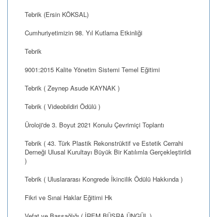
Tebrik (Ersin KÖKSAL)
Cumhuriyetimizin 98. Yıl Kutlama Etkinliği
Tebrik
9001:2015 Kalite Yönetim Sistemi Temel Eğitimi
Tebrik ( Zeynep Asude KAYNAK )
Tebrik ( Videobildiri Ödülü )
Üroloji'de 3. Boyut 2021 Konulu Çevrimiçi Toplantı
Tebrik ( 43. Türk Plastik Rekonstrüktif ve Estetik Cerrahi
Derneği Ulusal Kurultayı Büyük Bir Katılımla Gerçekleştirildi
)
Tebrik ( Uluslararası Kongrede İkincilik Ödülü Hakkında )
Fikri ve Sınai Haklar Eğitimi Hk
Vefat ve Başsağlığı ( İREM BÜŞRA ÜNGÜL )