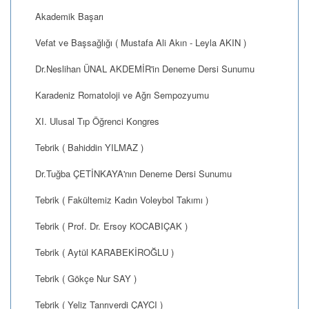
Akademik Başarı
Vefat ve Başsağlığı ( Mustafa Ali Akın - Leyla AKIN )
Dr.Neslihan ÜNAL AKDEMİR'in Deneme Dersi Sunumu
Karadeniz Romatoloji ve Ağrı Sempozyumu
XI. Ulusal Tıp Öğrenci Kongres
Tebrik ( Bahiddin YILMAZ )
Dr.Tuğba ÇETİNKAYA'nın Deneme Dersi Sunumu
Tebrik ( Fakültemiz Kadın Voleybol Takımı )
Tebrik ( Prof. Dr. Ersoy KOCABIÇAK )
Tebrik ( Aytül KARABEKİROĞLU )
Tebrik ( Gökçe Nur SAY )
Tebrik ( Yeliz Tanrıverdi ÇAYCI )