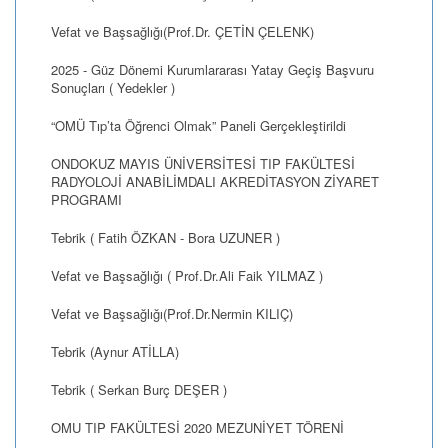
Vefat ve Başsağlığı(Prof.Dr. ÇETİN ÇELENK)
2025 - Güz Dönemi Kurumlararası Yatay Geçiş Başvuru
Sonuçları ( Yedekler )
“OMÜ Tıp’ta Öğrenci Olmak” Paneli Gerçekleştirildi
ONDOKUZ MAYIS ÜNİVERSİTESİ TIP FAKÜLTESİ
RADYOLOJİ ANABİLİMDALI AKREDİTASYON ZİYARET
PROGRAMI
Tebrik ( Fatih ÖZKAN - Bora UZUNER )
Vefat ve Başsağlığı ( Prof.Dr.Ali Faik YILMAZ )
Vefat ve Başsağlığı(Prof.Dr.Nermin KILIÇ)
Tebrik (Aynur ATİLLA)
Tebrik ( Serkan Burç DEŞER )
OMU TIP FAKÜLTESİ 2020 MEZUNİYET TÖRENİ