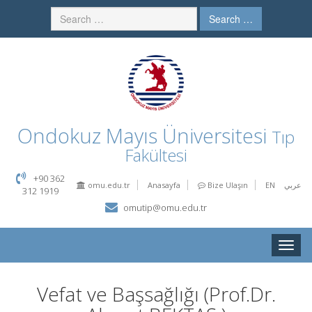
Search …
Ondokuz Mayıs Üniversitesi
Tıp
Fakültesi
+90 362
omu.edu.tr
Anasayfa
Bize Ulaşın
EN
عربي
312 1919
omutip@omu.edu.tr
Toggle
naviga
Vefat ve Başsağlığı (Prof.Dr.