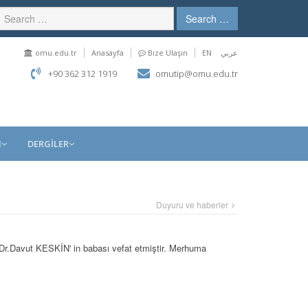
Search …
omu.edu.tr
Anasayfa
Bize Ulaşın
EN
عربي
+90 362 312 1919
omutip@omu.edu.tr
M
DERGİLER
Duyuru ve haberler
.Dr.Davut KESKİN' in babası vefat etmiştir. Merhuma