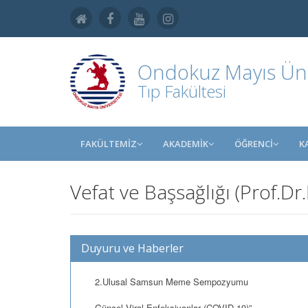
Ondokuz Mayıs Üniv
Tıp Fakültesi
FAKÜLTEMİZ
AKADEMİK
ÖĞRENCİ
K
Vefat ve Başsağlığı (Prof.D
Duyuru ve Haberler
2.Ulusal Samsun Meme Sempozyumu
Güncel Viral Enfeksiyonlar (COVID-19)”