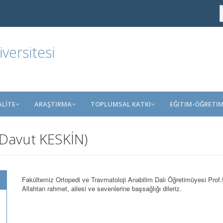
ersitesi
ALİTE
ARAŞTIRMA
TOPLUMSAL KATKI
EĞITIM-ÖĞRETI
r.Davut KESKİN)
Fakültemiz Ortopedi ve Travmatoloji Anabilim Dalı Öğretimüyesi Prof
Allahtan rahmet, ailesi ve sevenlerine başsağlığı dileriz.