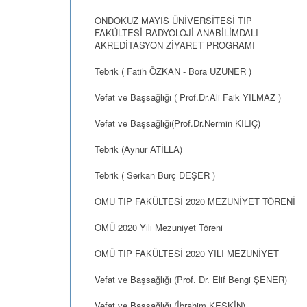
ONDOKUZ MAYIS ÜNİVERSİTESİ TIP
FAKÜLTESİ RADYOLOJİ ANABİLİMDALI
AKREDİTASYON ZİYARET PROGRAMI
Tebrik ( Fatih ÖZKAN - Bora UZUNER )
Vefat ve Başsağlığı ( Prof.Dr.Ali Faik YILMAZ )
Vefat ve Başsağlığı(Prof.Dr.Nermin KILIÇ)
Tebrik (Aynur ATİLLA)
Tebrik ( Serkan Burç DEŞER )
OMU TIP FAKÜLTESİ 2020 MEZUNİYET TÖRENİ
OMÜ 2020 Yılı Mezuniyet Töreni
OMÜ TIP FAKÜLTESİ 2020 YILI MEZUNİYET
Vefat ve Başsağlığı (Prof. Dr. Elif Bengi ŞENER)
Vefat ve Başsağlığı (İbrahim KESKİN)